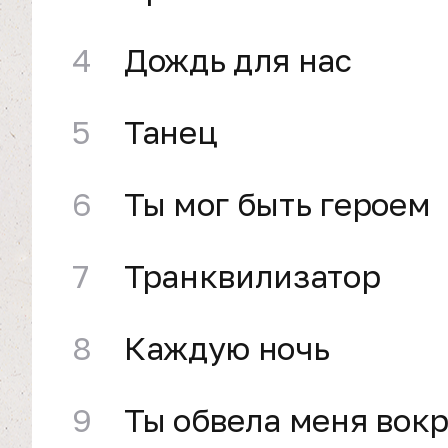
4
Дождь для нас
5
Танец
6
Ты мог быть героем
7
Транквилизатор
8
Каждую ночь
9
Ты обвела меня вокр