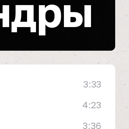
ндры
3:33
4:23
3:36