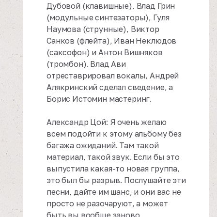
Дубовой (клавишные), Влад Грин
(модульные синтезаторы), Гуля
Наумова (струнные), Виктор
Санков (флейта), Иван Неклюдов
(саксофон) и Антон Вишняков
(тромбон). Влад Ави
отреставрировал вокалы, Андрей
Алякринский сделал сведение, а
Борис Истомин мастеринг.
Александр Цой: Я очень желаю
всем подойти к этому альбому без
багажа ожиданий. Там такой
материал, такой звук. Если бы это
выпустила какая-то новая группа,
это был бы разрыв. Послушайте эти
песни, дайте им шанс, и они вас не
просто не разочаруют, а может
быть вы вообще заново