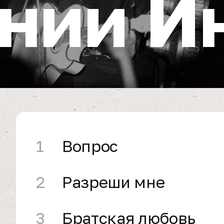
нии И
1
Вопрос
2
Разреши мне
3
Братская любовь