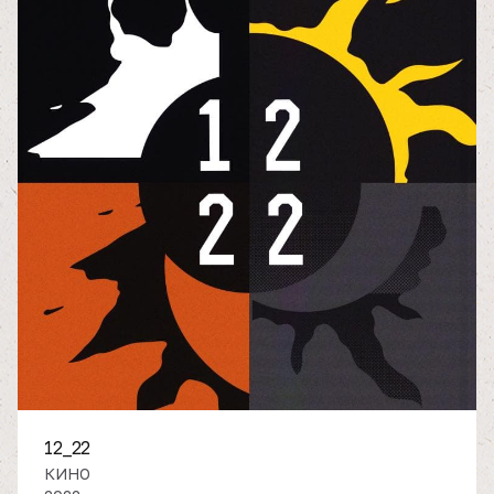
12_22
КИНО