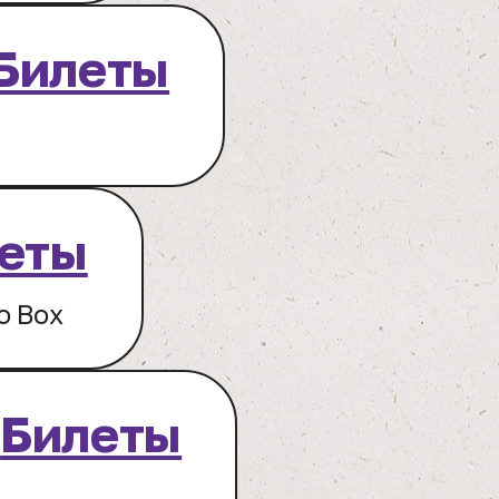
Билеты
еты
o Box
г
Билеты