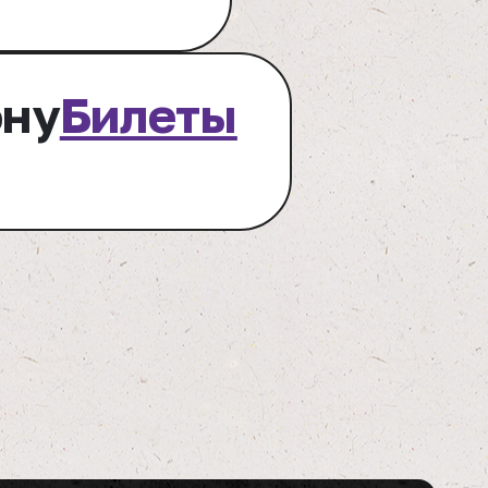
ону
Билеты