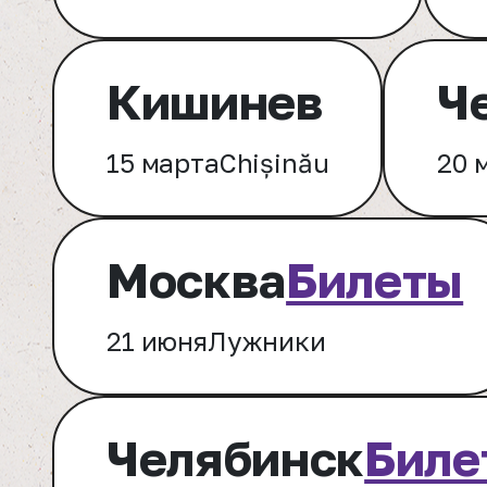
Кишинев
Ч
15 марта
Chișinău
20 
Москва
Билеты
21 июня
Лужники
Челябинск
Биле