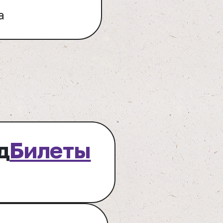
а
д
Билеты