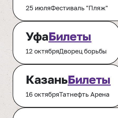
25 июля
Фестиваль "Пляж"
Уфа
Билеты
12 октября
Дворец борьбы
Казань
Билеты
16 октября
Татнефть Арена