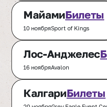
Майами
Билеты
10 ноября
Sport of Kings
Лос-Анджелес
Б
16 ноября
Avalon
Калгари
Билеты
20 ноября
Grey Eagle Event Ce