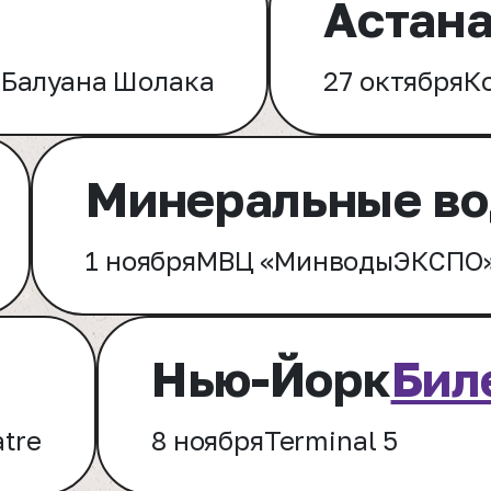
Астан
.Балуана Шолака
27 октября
К
Минеральные в
1 ноября
МВЦ «МинводыЭКСПО
Нью-Йорк
Бил
atre
8 ноября
Terminal 5