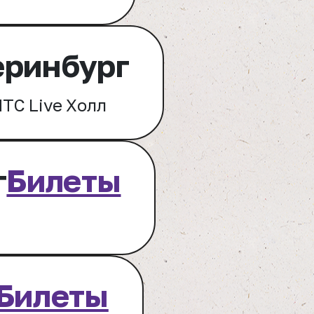
еринбург
ТС Live Холл
г
Билеты
Билеты