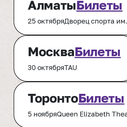
Алматы
Билеты
25 октября
Дворец спорта им
Москва
Билеты
30 октября
TAU
Торонто
Билеты
5 ноября
Queen Elizabeth The