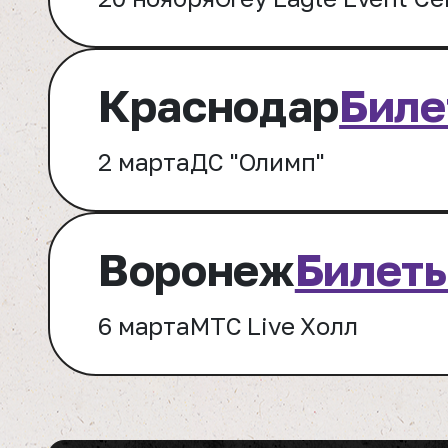
Краснодар
Биле
2 марта
ДС "Олимп"
Воронеж
Билет
6 марта
МТС Live Холл