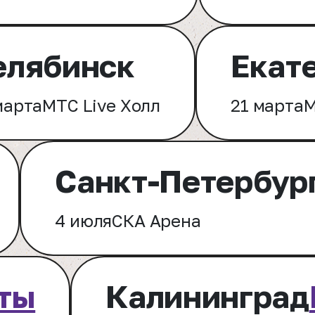
елябинск
Екат
марта
МТС Live Холл
21 марта
М
Санкт-Петербур
4 июля
СКА Арена
ты
Калининград