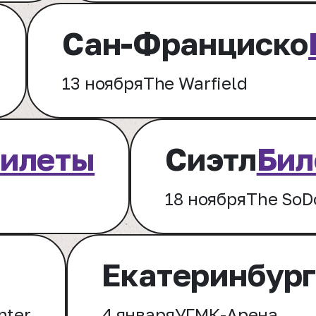
Сан-Франциско
13 ноября
The Warfield
илеты
Сиэтл
Бил
18 ноября
The SoD
Екатеринбур
nter
4 января
УГМК-Арена