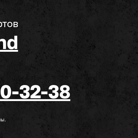
ртов
nd
50-32-38
ны.