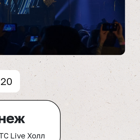
020
неж
ТС Live Холл