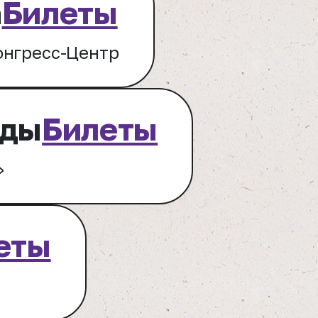
а
Билеты
онгресс-Центр
оды
Билеты
»
еты