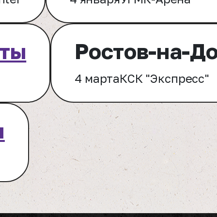
ты
Ростов-на-Д
4 марта
КСК "Экспресс"
ы