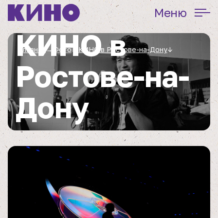
Меню
КИНО в
Главная
→
Фото
→
КИНО в Ростове-на-Дону
↓
Ростове-на-
Дону