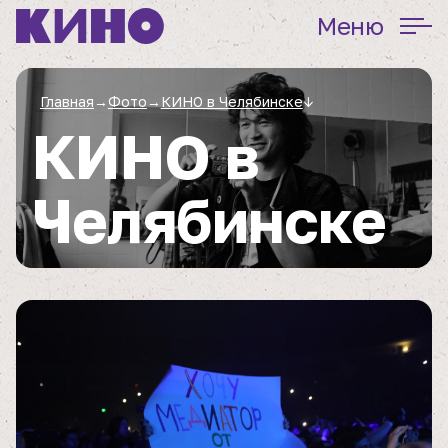
Меню
Главная
→
Фото
→
КИНО в Челябинске
↓
КИНО в
Челябинске