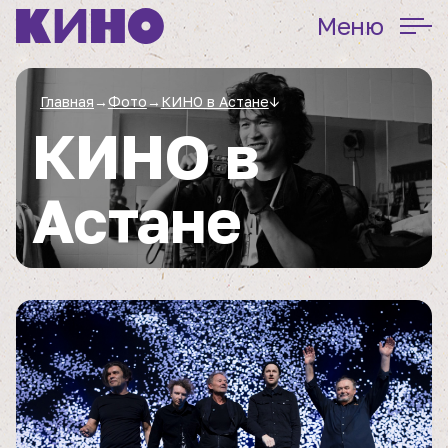
Меню
Главная
→
Фото
→
КИНО в Астане
↓
КИНО в
Астане