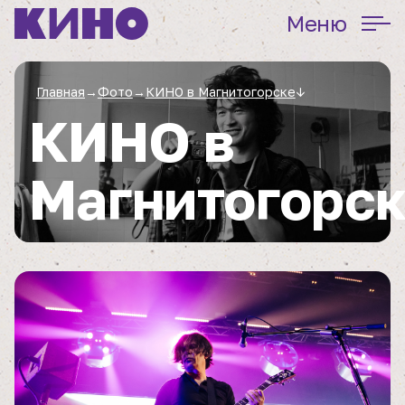
Меню
Главная
→
Фото
→
КИНО в Магнитогорске
↓
КИНО в
Магнитогорс