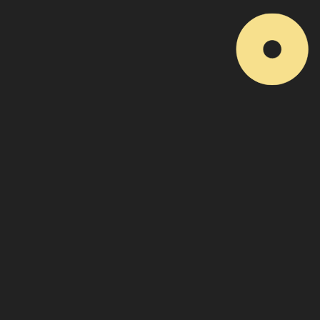
Воронеж
8 марта 2026
МТС Live Холл
Организация концертов
n@kino.band
СМИ, аккредитации
+7 (951) 450-32-38