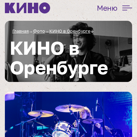
Меню
Главная
→
Фото
→
КИНО в Оренбурге
↓
КИНО в
Оренбурге