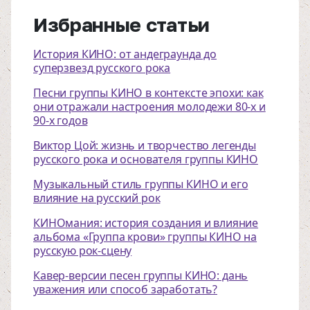
Избранные статьи
История КИНО: от андеграунда до
суперзвезд русского рока
Песни группы КИНО в контексте эпохи: как
они отражали настроения молодежи 80-х и
90-х годов
Виктор Цой: жизнь и творчество легенды
русского рока и основателя группы КИНО
Музыкальный стиль группы КИНО и его
влияние на русский рок
КИНОмания: история создания и влияние
альбома «Группа крови» группы КИНО на
русскую рок-сцену
Кавер-версии песен группы КИНО: дань
уважения или способ заработать?