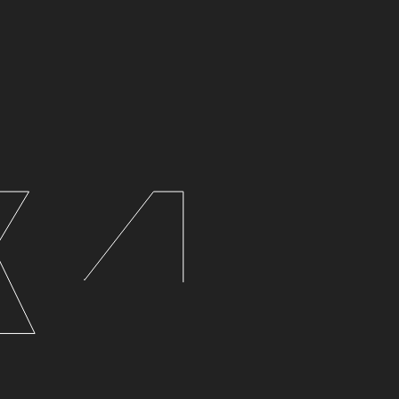
тьи
дань уважения или способ заработать?