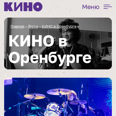
Меню
Главная
→
Фото
→
КИНО в Оренбурге
↓
КИНО в
Оренбурге