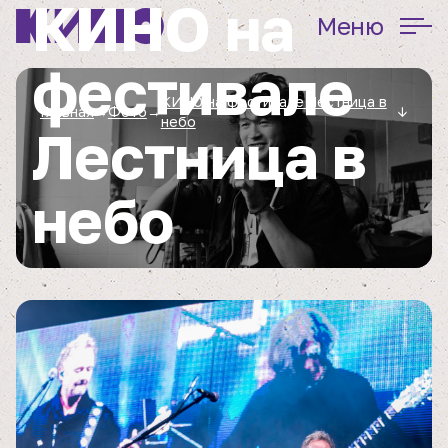
КИНО на
Меню
фестивале
КИНО на фестивале Лестница в
Главная
→
Фото
→
↓
небо
Лестница в
небо