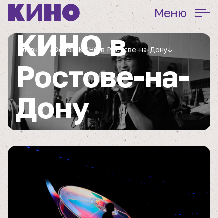
Меню
КИНО в
Главная
→
Фото
→
КИНО в Ростове-на-Дону
↓
Ростове-на-
Дону