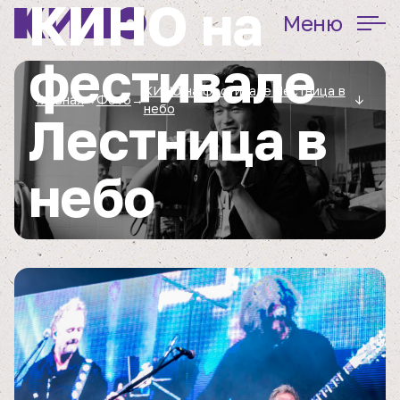
КИНО на
Меню
фестивале
КИНО на фестивале Лестница в
Главная
→
Фото
→
↓
небо
Лестница в
небо