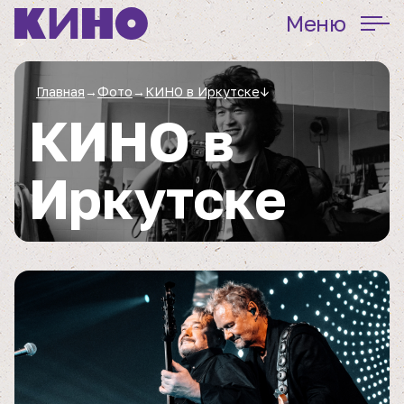
Меню
Главная
→
Фото
→
КИНО в Иркутске
↓
КИНО в
Иркутске