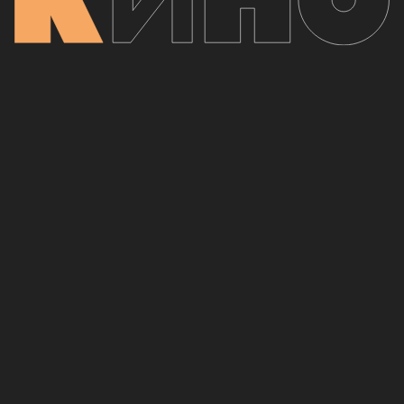
1
05:03
Песня без слов
2
3:45
Звезда по имени Солнце
3
4:15
Невесёлая песня
4
5:56
Сказка
5
3:37
Место для шага вперёд
6
4:26
Пачка сигарет
7
3:49
Стук