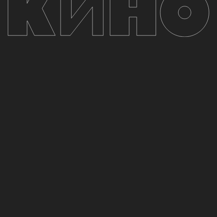
Показать еще...
Организация концертов
n@kino.band
СМИ, аккредитации
+7 (951) 450-32-38
© КИНО. Все авторские права защищены.