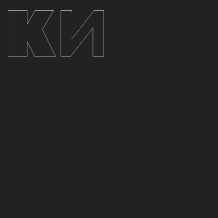
Челябинск
20 марта 2026
МТС Live Холл
Организация концертов
n@kino.band
СМИ, аккредитации
+7 (951) 450-32-38