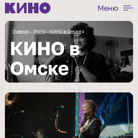
Меню
Главная
→
Фото
→
КИНО в Омске
↓
КИНО в
Омске