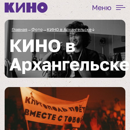
Меню
Главная
→
Фото
→
КИНО в Архангельске
↓
КИНО в
Архангельске